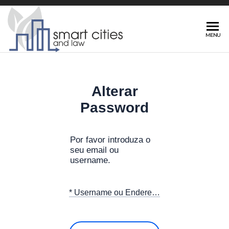
E.
MENU
Government
and Rights
Alterar
SMART
Password
Por favor introduza o
seu email ou
username.
* Username ou Endereço de Email