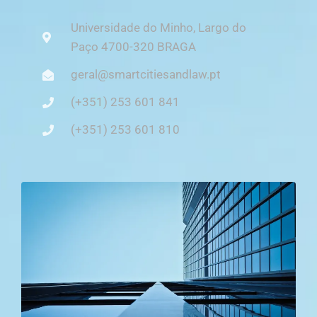
Universidade do Minho, Largo do
Paço 4700-320 BRAGA
geral@smartcitiesandlaw.pt
(+351) 253 601 841
(+351) 253 601 810